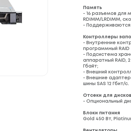
Память
- 16 разъемов для
RDIMM/LRDIMM, скор
- Поддерживаются 
Контроллеры зап
- Внутренние контр
программный RAID (
- Подсистема хран
аппаратный RAID, 2
Гбайт;
- Внешний контролл
- Внешние адаптеры
шины SAS 12 Гбит/с.
Отсеки для диско
- Опциональный д
Блоки питания
Gold 450 Вт, Platin
Вентиляторы