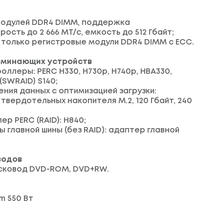
 модулей DDR4 DIMM, поддержка
ость до 2 666 MT/с, емкость до 512 Гбайт;
только регистровые модули DDR4 DIMM с ECC.
оминающих устройств
оллеры: PERC H330, H730p, H740p, HBA330,
SWRAID) S140;
ения данных с оптимизацией загрузки:
 твердотельных накопителя M.2, 120 Гбайт, 240
ер PERC (RAID): H840;
 главной шины (без RAID): адаптер главной
водов
исковод DVD-ROM, DVD+RW.
um 550 Вт