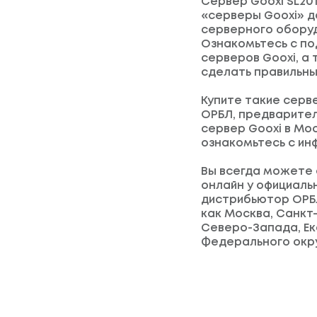
Сервер Gooxi SL201
«серверы Gooxi» д
серверного оборудо
Ознакомьтесь с п
серверов Gooxi, а
сделать правильны
Купите такие серв
ОРБЛ, предварител
сервер Gooxi в Мо
ознакомьтесь с ин
Вы всегда можете 
онлайн у официаль
дистрибьютор ОРБЛ
как Москва, Санкт
Северо-Запада, Ек
Федерального окру