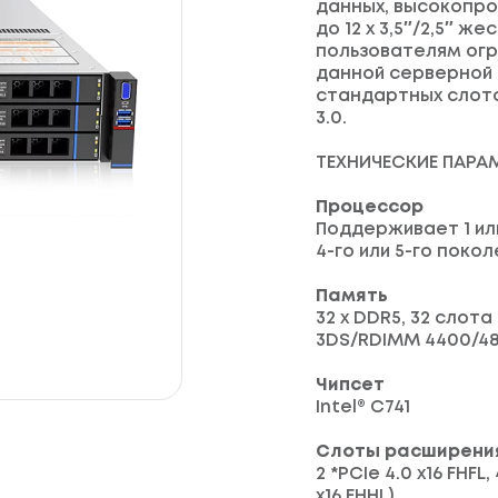
данных, высокопро
до 12 x 3,5″/2,5″ ж
пользователям ог
данной серверной
стандартных слотов 
3.0.
ТЕХНИЧЕСКИЕ ПАРА
Процессор
Поддерживает 1 ил
4-го или 5-го поко
Память
32 x DDR5, 32 сло
3DS/RDIMM 4400/4
Чипсет
Intel® C741
Слоты расширени
2 *PCIe 4.0 x16 FHFL
x16 FHHL)