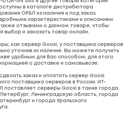
-D12R-G4 SAS и другие товары категории
оступны в
каталоге
дистрибютора
вания ОРБЛ из наличия и под заказ.
одробными характеристиками и описанием
 также отзывами о данном товаре, чтобы
й выбор и заказать товар онлайн.
еры, как сервер Gooxi, у поставщика серверов
ьно уточнив их наличие. Вы можете получить
скве удобным для Вас способом, для этого
формацией о доставке и самовывозе.
сделать заказ и оплатить сервер Gooxi
ного поставщика серверов в России. ИТ-
 поставляет серверы Gooxi в такие города,
-Петербург, Ленинградскую область, города
атеринбург и города Уральского
га.