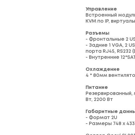
Управление
Встроенный модуль
KVM по IP, виртуал
Разъемы
- Фронтальные 2 US
- Задние 1 VGA, 2 U
порта RJ45, RS232 (
- Внутренние 12*SATA
Охлаждение
4 * 80мм вентилят
Питание
Резервированный, мо
Вт, 2200 Вт
Габаритные данн
- Формат 2U
- Размеры 748 x 433,