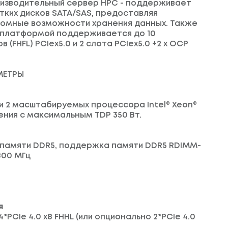
изводительный сервер HPC - поддерживает
естких дисков SATA/SAS, предоставляя
ромные возможности хранения данных. Также
 платформой поддерживается до 10
(FHFL) PCIex5.0 и 2 слота PCIex5.0 +2 x OCP
МЕТРЫ
и 2 масштабируемых процессора Intel® Xeon®
ления с максимальным TDP 350 Вт.
та памяти DDR5, поддержка памяти DDR5 RDIMM-
800 МГц
я
, 4*PCIe 4.0 x8 FHHL (или опционально 2*PCIe 4.0