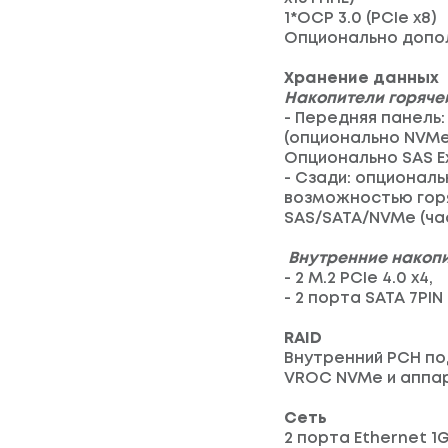
1*OCP 3.0 (PCIe x8)
Опционально дополн
Хранение данных
Накопители горяче
- Передняя панель: 
(опционально NVMe
Опционально SAS E
- Сзади: опционал
возможностью горяч
SAS/SATA/NVMe (ча
Внутренние накопи
- 2 M.2 PCIe 4.0 x4,
- 2 порта SATA 7PI
RAID
Внутренний PCH под
VROC NVMe и аппа
Сеть
2 порта Ethernet 1