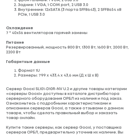
Фронтальные: 1 VGA, 2 USB 3.0
Задние: 1 VGA, 1 COM port, 2 USB 3.0
Внутренние: 12хSATA (3 порта SFF8643), 2 SFF8654 x8
PCIe, 1 USB 3.0
Охлаждение
7 * 40x56 вентиляторов горячей замены
Питание
Резервированный, мощность 800 Вт, 1300 Вт, 1600 Вт, 2000 Вт,
2200 Вт
Габаритные данные
Формат 1U
Размеры: 799 x 433,4 x 43,6 мм (Д x Ш x В)
Сервер Gooxi SL101-D10R-NV U.2 и другие товары категории
«серверы Gooxi» доступны в
каталоге
дистрибютора
серверного оборудования ОРБЛ из наличия и под заказ.
Ознакомьтесь с подробными характеристиками и
описанием серверов Gooxi, а также отзывами о данном
товаре, чтобы сделать правильный выбор и заказать
товар онлайн.
Купите такие серверы, как сервер Gooxi, у поставщика
серверов ОРБЛ, предварительно уточнив их наличие. Вы