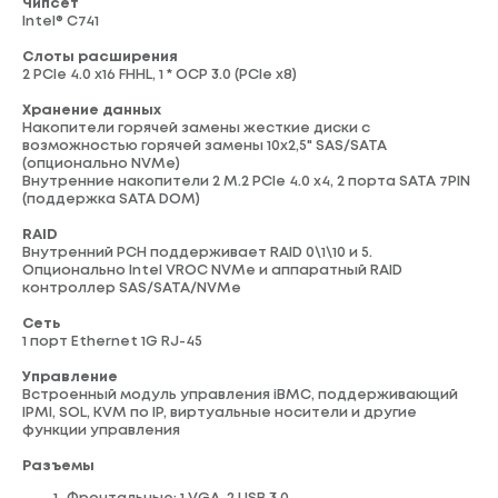
Чипсет
Intel® C741
Слоты расширения
2 PCIe 4.0 x16 FHHL, 1 * OCP 3.0 (PCIe x8)
Хранение данных
Накопители горячей замены жесткие диски с
возможностью горячей замены 10x2,5" SAS/SATA
(опционально NVMe)
Внутренние накопители 2 M.2 PCIe 4.0 x4, 2 порта SATA 7PIN
(поддержка SATA DOM)
RAID
Внутренний PCH поддерживает RAID 0\1\10 и 5.
Опционально Intel VROC NVMe и аппаратный RAID
контроллер SAS/SATA/NVMe
Сеть
1 порт Ethernet 1G RJ-45
Управление
Встроенный модуль управления iBMC, поддерживающий
IPMI, SOL, KVM по IP, виртуальные носители и другие
функции управления
Разъемы